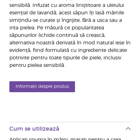
sensibilă. Infuzat cu aroma liniștitoare a uleiului
esențial de lavandă, acest săpun îți lasă mâinile
simțindu-se curate și îngrijite, fără a usca sau a
irita pielea. Pe măsură ce popularitatea
săpunurilor lichide continuă să crească,
alternativa noastră derivată în mod natural iese în
evidență, fiind formulată cu ingrediente delicate
potrivite pentru toate tipurile de piele, inclusiv
pentru pielea sensibilă.
Informații despre produs
Cum se utilizează
Aplicați spuma în mâini, masați pentru a crea