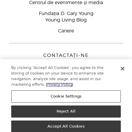
Centrul de evenimente și media
Fundația D. Gary Young
Young Living Blog
Cariere
CONTACTAȚI-NE
Young Living Europe B.V.
By clicking “Accept All Cookies”, you agree to the
Peizerweg 97
storing of cookies on your device to enhance site
9727 AJ Groningen
navigation, analyze site usage, and assist in our
Netherlands
marketing efforts.
Privacy Policy
Înscriere Brand Partners
0800 890113
Cookie Settings
Drepturi de autor © 2021 Young Living Essential Oils. Toate drepturile
rezervate. |
Politica de confidențialitate
Reject All
Accept All Cookies