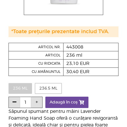
*Toate prețurile prezentate includ TVA.
443008
ARTICOL NR.
236 ml
ARTICOL
23,10 EUR
CU RIDICATA
30,40 EUR
CU AMĂNUNTUL
236 ML
236.5 ML
Adaugă în coș
Săpunul spumant pentru mâini Lavender
Foaming Hand Soap oferă o curățare revigorantă
și delicată, ideală chiar și pentru pielea foarte