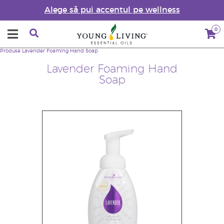
Alege să pui accentul pe wellness
0
Produse
Lavender Foaming Hand Soap
Lavender Foaming Hand
Soap