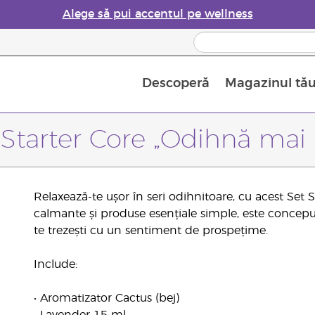
Alege să pui accentul pe wellness
Descoperă
Magazinul tă
Siguranța Utilizării Uleiurilor Esențiale
Ghid pentru aromatizatoarele de uleiuri esențiale
Ultima șansă: 50% reducere la produse de îngrijire a pielii
Află mai multe despre
Ghidul sup
Cum se folosesc uleiur
 Starter Core „Odihnă mai
Relaxează-te ușor în seri odihnitoare, cu acest Set 
calmante și produse esențiale simple, este conceput 
te trezești cu un sentiment de prospețime.
Include:
• Aromatizator Cactus (bej)