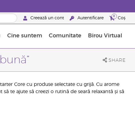
0
Creează un cont
Autentificare
Coș
u
Cine suntem
Comunitate
Birou Virtual
 nutrienți
limentelor alimentare Young Living
ile esențiale
Avansări la niveluri ierarhice superioare
Evenimente de recunoaștere
Avantajele unui Brand Partner Young Living
 bună”
SHARE
Starter Core cu produse selectate cu grijă. Cu arome
să te ajute să creezi o rutină de seară relaxantă și să