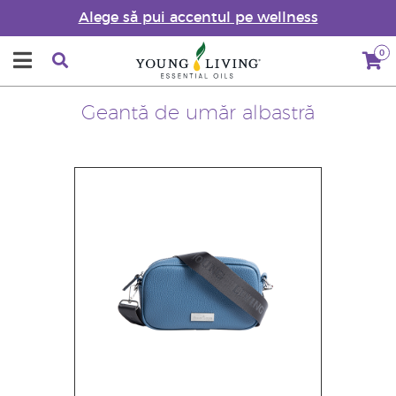
Alege să pui accentul pe wellness
0
Geantă de umăr albastră