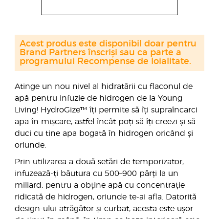
Acest produs este disponibil doar pentru
Brand Partners înscriși sau ca parte a
programului Recompense de loialitate.
Atinge un nou nivel al hidratării cu flaconul de
apă pentru infuzie de hidrogen de la Young
Living! HydroGize™ îți permite să îți supraîncarci
apa în mișcare, astfel încât poți să îți creezi și să
duci cu tine apa bogată în hidrogen oricând și
oriunde.
Prin utilizarea a două setări de temporizator,
infuzează-ți băutura cu 500–900 părți la un
miliard, pentru a obține apă cu concentrație
ridicată de hidrogen, oriunde te-ai afla. Datorită
design-ului atrăgător și curbat, acesta este ușor