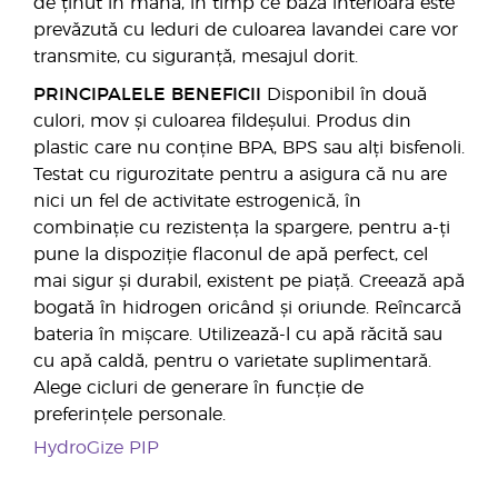
de ținut în mână, în timp ce baza interioară este
prevăzută cu leduri de culoarea lavandei care vor
transmite, cu siguranță, mesajul dorit.
PRINCIPALELE BENEFICII
Disponibil în două
culori, mov și culoarea fildeșului. Produs din
plastic care nu conține BPA, BPS sau alți bisfenoli.
Testat cu rigurozitate pentru a asigura că nu are
nici un fel de activitate estrogenică, în
combinație cu rezistența la spargere, pentru a-ți
pune la dispoziție flaconul de apă perfect, cel
mai sigur și durabil, existent pe piață. Creează apă
bogată în hidrogen oricând și oriunde. Reîncarcă
bateria în mișcare. Utilizează-l cu apă răcită sau
cu apă caldă, pentru o varietate suplimentară.
Alege cicluri de generare în funcție de
preferințele personale.
HydroGize PIP