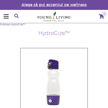
Alege să pui accentul pe wellness
0
Produse
HydroGize™
HydroGize™