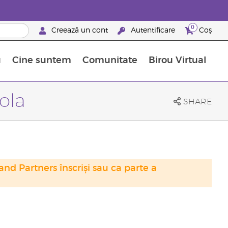
0
Creează un cont
Autentificare
Coș
u
Cine suntem
Comunitate
Birou Virtual
 nutrienți
limentelor alimentare Young Living
ile esențiale
Avansări la niveluri ierarhice superioare
Evenimente de recunoaștere
Avantajele unui Brand Partner Young Living
ola
SHARE
nd Partners înscriși sau ca parte a