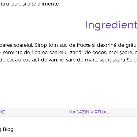
ru iaurt și alte alimente.
Ingredien
loarea soarelui, Sirop (din suc de fructe și dextrină de grâu
emințe de floarea-soarelui, zahăr de cocos, merișoare, m
e cacao, extract de vanilie, sare de mare, scorțișoară Sai
NE
MAGAZIN VIRTUAL
g Blog