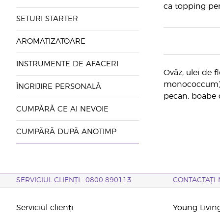
ca topping pent
SETURI STARTER
AROMATIZATOARE
INSTRUMENTE DE AFACERI
Ovăz, ulei de f
monococcum), s
ÎNGRIJIRE PERSONALĂ
pecan, boabe d
CUMPĂRĂ CE AI NEVOIE
CUMPĂRĂ DUPĂ ANOTIMP
SERVICIUL CLIENȚI : 0800 890113
CONTACTAȚI-
Serviciul clienți
Young Livin