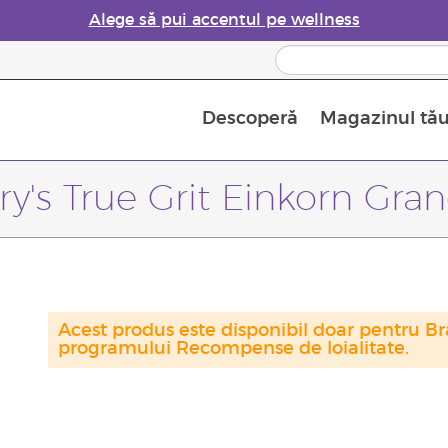
Alege să pui accentul pe wellness
Descoperă
Magazinul tă
Siguranța Utilizării Uleiurilor Esențiale
Ghid pentru aromatizatoarele de uleiuri esențiale
Ultima șansă: 50% reducere la produse de îngrijire a pielii
Află mai multe despre
Ghidul sup
Cum se folosesc uleiur
ry's True Grit Einkorn Gran
Acest produs este disponibil doar pentru Bra
programului Recompense de loialitate.