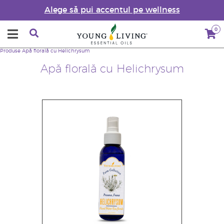
Alege să pui accentul pe wellness
0
Produse
Apă florală cu Helichrysum
Apă florală cu Helichrysum