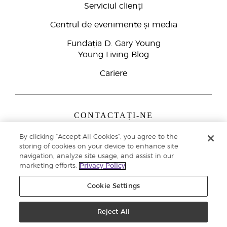
Serviciul clienți
Centrul de evenimente și media
Fundația D. Gary Young
Young Living Blog
Cariere
CONTACTAȚI-NE
Young Living Europe B.V.
By clicking “Accept All Cookies”, you agree to the
Peizerweg 97
storing of cookies on your device to enhance site
9727 AJ Groningen
navigation, analyze site usage, and assist in our
Netherlands
marketing efforts.
Privacy Policy
Înscriere Brand Partners
0800 890113
Cookie Settings
Drepturi de autor © 2021 Young Living Essential Oils. Toate drepturile rezervate. |
Politica de confidențialitate
Reject All