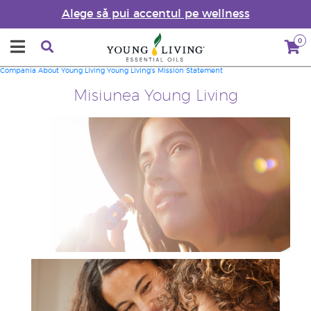
Alege să pui accentul pe wellness
0
Compania
About Young Living
Young Living's Mission Statement
Misiunea Young Living