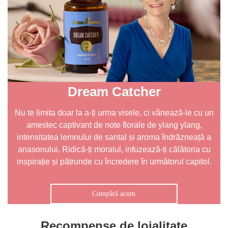
Dream Catcher
Nu te limita doar la a-ți urma visele, ci vânează-le cu un
amestec captivant de note florale de ylang ylang,
intensitatea lemnului de santal și aroma îndrăzneață a
anasonului. Ridică-ți moralul, infuzează-ți călătoria cu
inspirație și pătrunde cu încredere în următorul capitol.
Cumpără acum
Recompense de loialitate