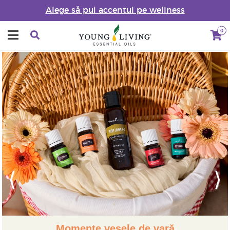
Alege să pui accentul pe wellness
0
Previous
Next
Momente vesele de vară