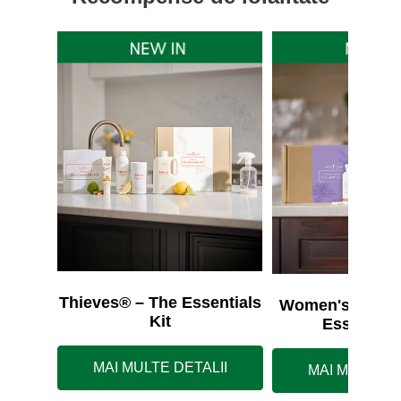
Thieves® – The Essentials
Women's Wellne
Kit
Essentials
MAI MULTE DETALII
MAI MULTE D