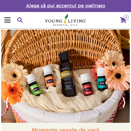
Alege să pui accentul pe wellness
0
Previous
Next
Momente vesele de vară