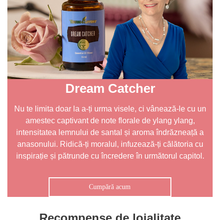
Dream Catcher
Nu te limita doar la a-ți urma visele, ci vânează-le cu un
amestec captivant de note florale de ylang ylang,
intensitatea lemnului de santal și aroma îndrăzneață a
anasonului. Ridică-ți moralul, infuzează-ți călătoria cu
inspirație și pătrunde cu încredere în următorul capitol.
Cumpără acum
Recompense de loialitate