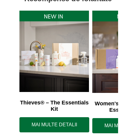
Thieves® – The Essentials
Women's Wellne
Kit
Essentials
MAI MULTE DETALII
MAI MULTE D