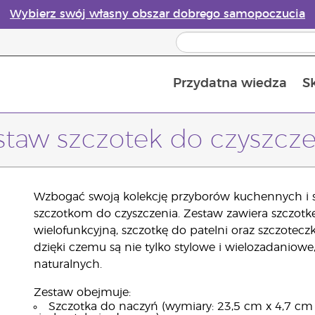
Wybierz swój własny obszar dobrego samopoczucia
Przydatna wiedza
S
Przewodnik po dyfuzorach olejków eterycznych online
Ostatn
staw szczotek do czyszcze
Wzbogać swoją kolekcję przyborów kuchennych i s
szczotkom do czyszczenia. Zestaw zawiera szczotkę
wielofunkcyjną, szczotkę do patelni oraz szczotecz
dzięki czemu są nie tylko stylowe i wielozadaniowe
naturalnych.
Zestaw obejmuje:
Szczotka do naczyń (wymiary: 23,5 cm x 4,7 cm