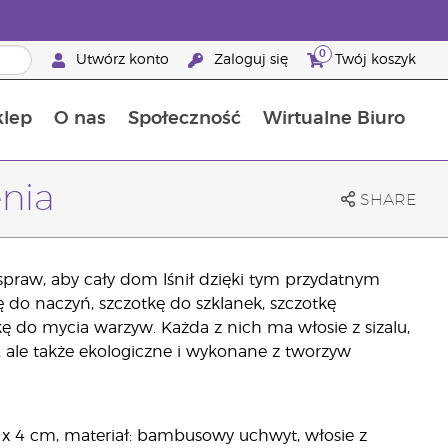
0
Utwórz konto
Zaloguj się
Twój koszyk
klep
O nas
Społeczność
Wirtualne Biuro
ia szansa: 50% zniżki na produkty do pielęgnacji skóry
Dowiedz się więcej o składnikach pokarmowych
Przewodnik po suplementach diety Young Living
Jak używać olejków eterycznych
Korzyści z bycia Brand Partnerem Young Living
nia
SHARE
praw, aby cały dom lśnił dzięki tym przydatnym
 do naczyń, szczotkę do szklanek, szczotkę
kę do mycia warzyw. Każda z nich ma włosie z sizalu,
, ale także ekologiczne i wykonane z tworzyw
 x 4 cm, materiał: bambusowy uchwyt, włosie z