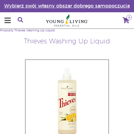
Wybierz swój własny obszar dobrego samopoczucia
0
Produkty
Thieves Washing Up Liquid
Thieves Washing Up Liquid