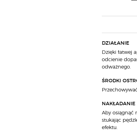
DZIAŁANIE
Dzięki łatwej 
odcienie dopas
odważnego.
ŚRODKI OSTR
Przechowywać 
NAKŁADANIE
Aby osiągnąć n
stukając pędz
efektu.