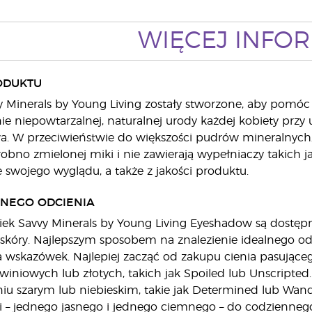
WIĘCEJ INFOR
ODUKTU
 Minerals by Young Living zostały stworzone, aby pomóc 
nie niepowtarzalnej, naturalnej urody każdej kobiety przy 
a. W przeciwieństwie do większości pudrów mineralnych, 
bno zmielonej miki i nie zawierają wypełniaczy takich ja
swojego wyglądu, a także z jakości produktu.
NEGO ODCIENIA
iek Savvy Minerals by Young Living Eyeshadow są dostę
ji skóry. Najlepszym sposobem na znalezienie idealnego 
ka wskazówek. Najlepiej zacząć od zakupu cienia pasującego
winiowych lub złotych, takich jak Spoiled lub Unscripted.
niu szarym lub niebieskim, takie jak Determined lub Wan
 – jednego jasnego i jednego ciemnego – do codziennego