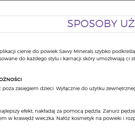
SPOSOBY UŻ
aplikacji cienie do powiek Savvy Minerals szybko podkreśla
owane do każdego stylu i karnacji skóry umożliwiają ci 
OŻNOŚCI
poza zasięgiem dzieci. Wyłącznie do użytku zewnętrzne
ajlepszy efekt, nakładaj za pomocą pędzla. Zanurz pędz
lem w krawędź wieczka. Nałóż kosmetyk na powieki i roz