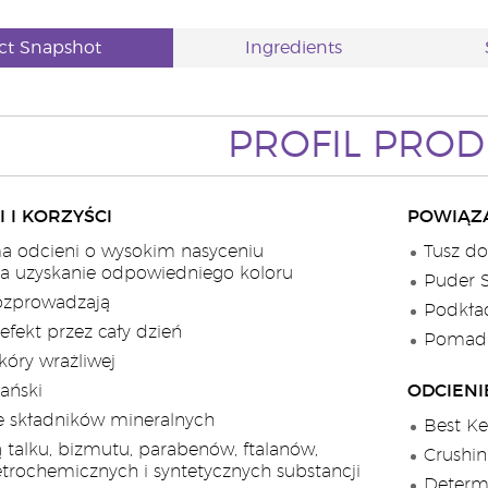
ct Snapshot
Ingredients
PROFIL PRO
 I KORZYŚCI
POWIĄZ
a odcieni o wysokim nasyceniu
Tusz do
ca uzyskanie odpowiedniego koloru
Puder S
ozprowadzają
Podkład
efekt przez cały dzień
Pomadka
kóry wrażliwej
ański
ODCIENI
e składników mineralnych
Best Ke
ą talku, bizmutu, parabenów, ftalanów,
Crushin
etrochemicznych i syntetycznych substancji
Determi