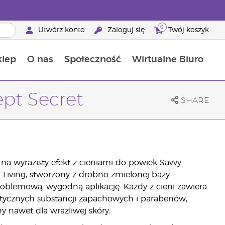
0
Utwórz konto
Zaloguj się
Twój koszyk
klep
O nas
Społeczność
Wirtualne Biuro
ia szansa: 50% zniżki na produkty do pielęgnacji skóry
Dowiedz się więcej o składnikach pokarmowych
Przewodnik po suplementach diety Young Living
Jak używać olejków eterycznych
Korzyści z bycia Brand Partnerem Young Living
ept Secret
SHARE
 na wyrazisty efekt z cieniami do powiek Savvy
ng Living, stworzony z drobno zmielonej bazy
roblemową, wygodną aplikację. Każdy z cieni zawiera
ntetycznych substancji zapachowych i parabenów,
ny nawet dla wrażliwej skóry.