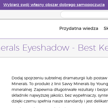
Wybierz swój własny obszar dobrego samopoczucia
Przydatna wiedza
S
Przewodnik po dyfuzorach olejków eterycznych online
Ostatn
erals Eyeshadow - Best K
Dodaj spojrzeniu subtelnej dramaturgii lub postaw
Minerals. To produkt z linii Savvy Minerals by You
mineralnej. Zapewnia długotrwałe rezultaty i bezp
składniki najwyższej jakości, bez wypełniaczy, sy
dzięki czemu spełnia nasze standardy i jest delikat