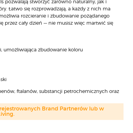
ls pozwalają stworzyć zarówno naturalny, jak i
óry. Łatwo się rozprowadzają, a każdy z nich ma
umożliwia rozcieranie i zbudowanie pożądanego
ię przez cały dzień — nie musisz więc martwić się
i, umożliwiająca zbudowanie koloru
ski
benów, ftalanów, substancji petrochemicznych oraz
arejestrowanych Brand Partnerów lub w
ving.