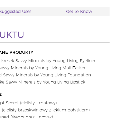
Suggested Uses
Get to Know
DUKTU
ANE PRODUKTY
 kresek Savvy Minerals by Young Living Eyeliner
avvy Minerals by Young Living MultiTasker
 Savvy Minerals by Young Living Foundation
 Savvy Minerals by Young Living Lipstick
E
pt Secret (cielisty - matowy)
’ (cielisty brzoskwiniowy z lekkim połyskiem)
ned (średni brąz - połysk)