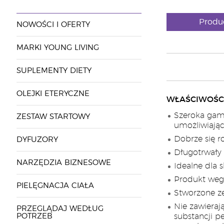
Produ
NOWOŚCI I OFERTY
MARKI YOUNG LIVING
SUPLEMENTY DIETY
OLEJKI ETERYCZNE
WŁAŚCIWOŚCI
Szeroka gam
ZESTAW STARTOWY
umożliwiają
Dobrze się r
DYFUZORY
Długotrwały 
NARZĘDZIA BIZNESOWE
Idealne dla s
Produkt weg
PIELĘGNACJA CIAŁA
Stworzone z
Nie zawieraj
PRZEGLĄDAJ WEDŁUG
POTRZEB
substancji p