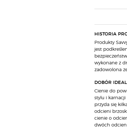
HISTORIA PR
Produkty Savvy
jest podkreśle
bezpieczeństw
wykonane z dro
zadowolona ze 
DOBÓR IDEAL
Cienie do pow
stylu i karnac
przyda się kil
odcieni brzosk
cienie o odcie
dwóch odcieni