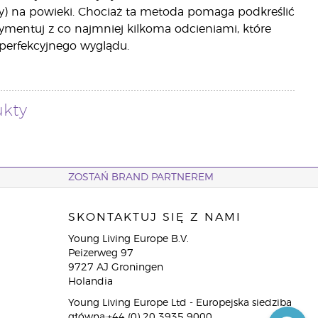
szy) na powieki. Chociaż ta metoda pomaga podkreślić
erymentuj z co najmniej kilkoma odcieniami, które
 perfekcyjnego wyglądu.
ukty
ZOSTAŃ BRAND PARTNEREM
SKONTAKTUJ SIĘ Z NAMI
Young Living Europe B.V.
Peizerweg 97
9727 AJ Groningen
Holandia
Young Living Europe Ltd - Europejska siedziba
główna:+44 (0) 20 3935 9000