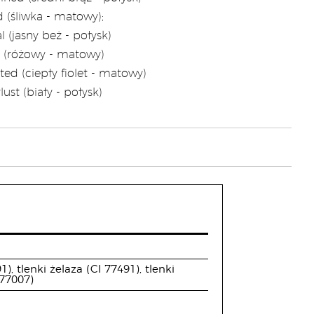
d (śliwka - matowy);
l (jasny beż - połysk)
 (różowy - matowy)
ted (ciepły fiolet - matowy)
ust (biały - połysk)
, tlenki żelaza (CI 77491), tlenki
 77007)