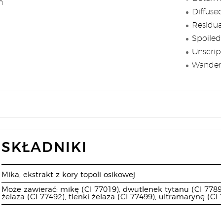
h
Diffuse
Residua
Spoiled
Unscrip
Wanderl
SKŁADNIKI
Mika, ekstrakt z kory topoli osikowej
Może zawierać: mikę (CI 77019), dwutlenek tytanu (CI 77891)
żelaza (CI 77492), tlenki żelaza (CI 77499), ultramarynę (CI