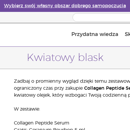
Wybierz swój własny obszar dobrego samopoczucia
Przydatna wiedza
S
Przewodnik po dyfuzorach olejków eterycznych online
Ostatn
Kwiatowy blask
Zadbaj o promienny wygląd dzięki temu zestawowi
ograniczony czas przy zakupie
Collagen Peptide 
kwiatowy olejek, który wzbogaci Twoją codzienną
W zestawie:
Collagen Peptide Serum