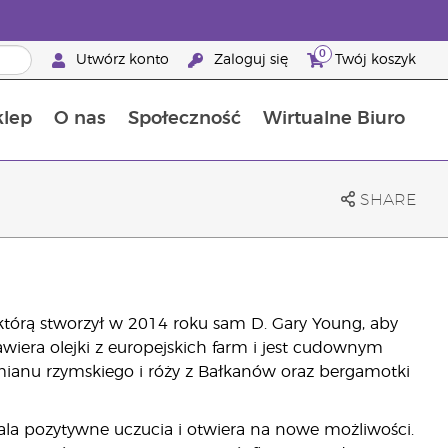
0
Utwórz konto
Zaloguj się
Twój koszyk
klep
O nas
Społeczność
Wirtualne Biuro
ia szansa: 50% zniżki na produkty do pielęgnacji skóry
Dowiedz się więcej o składnikach pokarmowych
Przewodnik po suplementach diety Young Living
Jak używać olejków eterycznych
Korzyści z bycia Brand Partnerem Young Living
SHARE
którą stworzył w 2014 roku sam D. Gary Young, aby
wiera olejki z europejskich farm i jest cudownym
mianu rzymskiego i róży z Bałkanów oraz bergamotki
la pozytywne uczucia i otwiera na nowe możliwości.