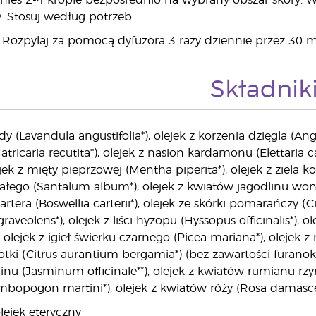
ieś 2-4 krople bezpośrednio na wybrany obszar skóry. 
y. Stosuj według potrzeb.
Rozpylaj za pomocą dyfuzora 3 razy dziennie przez 30 m
Składnik
dy (Lavandula angustifolia*), olejek z korzenia dzięgla (An
atricaria recutita*), olejek z nasion kardamonu (Elettari
olejek z mięty pieprzowej (Mentha piperita*), olejek z ziel
łego (Santalum album*), olejek z kwiatów jagodlinu won
rtera (Boswellia carterii*), olejek ze skórki pomarańczy (
aveolens*), olejek z liści hyzopu (Hyssopus officinalis*), ole
), olejek z igieł świerku czarnego (Picea mariana*), olejek
tki (Citrus aurantium bergamia*) (bez zawartości furanokum
minu (Jasminum officinale**), olejek z kwiatów rumianu rzym
mbopogon martini*), olejek z kwiatów róży (Rosa damasc
lejek eteryczny