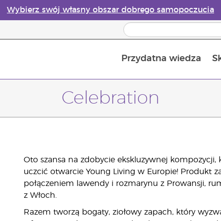
Wybierz swój własny obszar dobrego samopoczucia
Przydatna wiedza
S
Przewodnik po dyfuzorach olejków eterycznych online
Ostatn
Celebration
Oto szansa na zdobycie ekskluzywnej kompozycji, 
uczcić otwarcie Young Living w Europie! Produkt za
połączeniem lawendy i rozmarynu z Prowansji, ru
z Włoch.
Razem tworzą bogaty, ziołowy zapach, który wyzwa