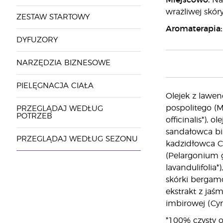
Miejscowo:
Nan
wrażliwej skór
ZESTAW STARTOWY
Aromaterapia:
DYFUZORY
NARZĘDZIA BIZNESOWE
PIELĘGNACJA CIAŁA
Olejek z lawen
pospolitego (M
PRZEGLĄDAJ WEDŁUG
POTRZEB
officinalis*), 
sandałowca bia
PRZEGLĄDAJ WEDŁUG SEZONU
kadzidłowca Ca
(Pelargonium gr
lavandulifolia*
skórki bergamo
ekstrakt z jaś
imbirowej (Cy
*100% czysty o