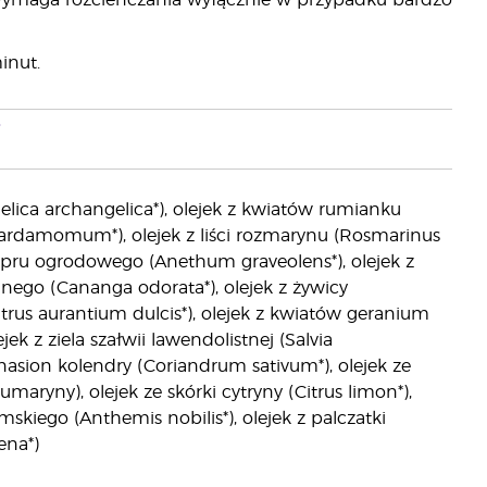
Wymaga rozcieńczania wyłącznie w przypadku bardzo
inut.
i
gelica archangelica*), olejek z kwiatów rumianku
a cardamomum*), olejek z liści rozmarynu (Rosmarinus
a kopru ogrodowego (Anethum graveolens*), olejek z
nego (Cananga odorata*), olejek z żywicy
Citrus aurantium dulcis*), olejek z kwiatów geranium
jek z ziela szałwii lawendolistnej (Salvia
 z nasion kolendry (Coriandrum sativum*), olejek ze
aryny), olejek ze skórki cytryny (Citrus limon*),
skiego (Anthemis nobilis*), olejek z palczatki
ena*)