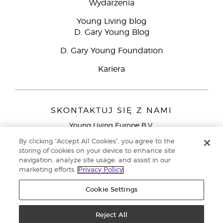
Wydarzenia
Young Living blog
D. Gary Young Blog
D. Gary Young Foundation
Kariera
SKONTAKTUJ SIĘ Z NAMI
Young Living Europe B.V.
Peizerweg 97
By clicking “Accept All Cookies”, you agree to the
9727 AJ Groningen
storing of cookies on your device to enhance site
Holandia
navigation, analyze site usage, and assist in our
marketing efforts.
Privacy Policy
Young Living Europe Ltd - Europejska siedziba
główna:+44 (0) 20 3935 9000
Cookie Settings
Copyright © 2021 Young Living Essential Oils. Wszystkie prawa
zastrzeżone. |
Reject All
Polityka prywatności