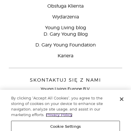
Obsługa Klienta
Wydarzenia
Young Living blog
D. Gary Young Blog
D. Gary Young Foundation
Kariera
SKONTAKTUJ SIĘ Z NAMI
Young Living Europe B.V.
Peizerweg 97
By clicking “Accept All Cookies”, you agree to the
9727 AJ Groningen
storing of cookies on your device to enhance site
Holandia
navigation, analyze site usage, and assist in our
marketing efforts.
Privacy Policy
Young Living Europe Ltd - Europejska siedziba
główna:+44 (0) 20 3935 9000
Cookie Settings