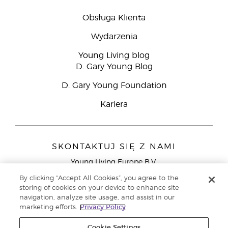
Obsługa Klienta
Wydarzenia
Young Living blog
D. Gary Young Blog
D. Gary Young Foundation
Kariera
SKONTAKTUJ SIĘ Z NAMI
Young Living Europe B.V.
Peizerweg 97
By clicking “Accept All Cookies”, you agree to the
9727 AJ Groningen
storing of cookies on your device to enhance site
Holandia
navigation, analyze site usage, and assist in our
marketing efforts.
Privacy Policy
Young Living Europe Ltd - Europejska siedziba
główna:+44 (0) 20 3935 9000
Cookie Settings