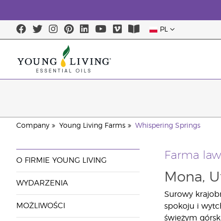
PL
Company
Young Living Farms
Whispering Springs
Farma la
O FIRMIE YOUNG LIVING
Mona, U
WYDARZENIA
Surowy krajob
MOŻLIWOŚCI
spokoju i wyt
świeżym górski