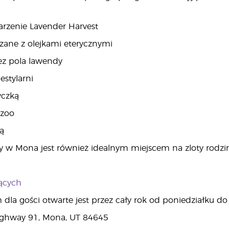
rzenie Lavender Harvest
zane z olejkami eterycznymi
ez pola lawendy
estylarni
yczką
 zoo
ą
 w Mona jest również idealnym miejscem na zloty rodzin
ących
dla gości otwarte jest przez cały rok od poniedziałku do 
ghway 91, Mona, UT 84645