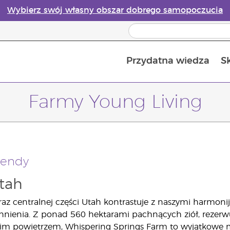
Wybierz swój własny obszar dobrego samopoczucia
Przydatna wiedza
S
Przewodnik po dyfuzorach olejków eterycznych online
Ostatn
Farmy Young Living
wendy
tah
raz centralnej części Utah kontrastuje z naszymi harmon
chnienia. Z ponad 560 hektarami pachnących ziół, rezer
m powietrzem, Whispering Springs Farm to wyjątkowe mie