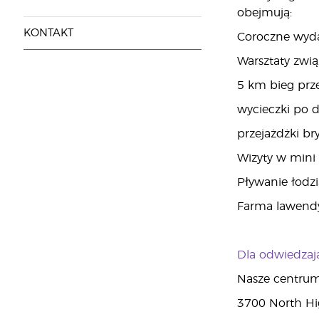
obejmują:
KONTAKT
Coroczne wyda
Warsztaty zwią
5 km bieg prz
wycieczki po d
przejażdżki br
Wizyty w mini
Pływanie łodzi
Farma lawendy
Dla odwiedzaj
Nasze centrum 
3700 North Hi