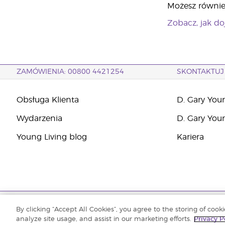
Możesz równie
Zobacz, jak do
ZAMÓWIENIA: 00800 4421254
SKONTAKTUJ 
Obsługa Klienta
D. Gary You
Wydarzenia
D. Gary You
Young Living blog
Kariera
Copyright © 2021 Young Living Essential Oils. Wszystkie prawa zastrzeż
By clicking “Accept All Cookies”, you agree to the storing of cook
analyze site usage, and assist in our marketing efforts.
Privacy P