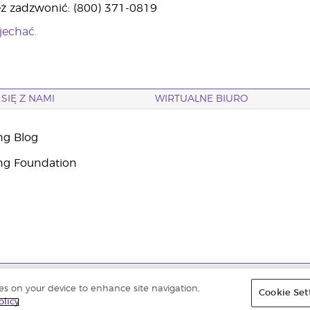
ż zadzwonić: (800) 371-0819
jechać.
SIĘ Z NAMI
WIRTUALNE BIURO
ng Blog
ng Foundation
one. |
Polityka prywatności
ies on your device to enhance site navigation,
Cookie Set
olicy