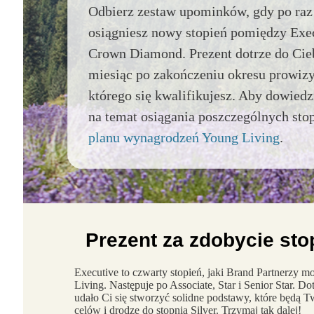
Odbierz zestaw upominków, gdy po raz
osiągniesz nowy stopień pomiędzy Exe
Crown Diamond. Prezent dotrze do Cie
miesiąc po zakończeniu okresu prowizy
którego się kwalifikujesz. Aby dowiedz
na temat osiągania poszczególnych stop
planu wynagrodzeń Young Living
.
Prezent za zdobycie sto
Executive to czwarty stopień, jaki Brand Partnerzy 
Living. Następuje po Associate, Star i Senior Star. Do
udało Ci się stworzyć solidne podstawy, które będą 
celów i drodze do stopnia Silver. Trzymaj tak dalej!