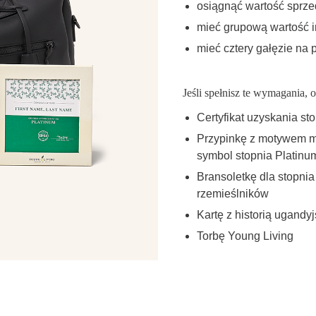
osiągnąć wartość sprze
mieć grupową wartość 
mieć cztery gałęzie na
Jeśli spełnisz te wymagania, 
Certyfikat uzyskania st
Przypinkę z motywem m
symbol stopnia Platinu
Bransoletkę dla stopni
rzemieślników
Kartę z historią ugandy
Torbę Young Living