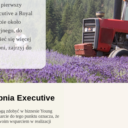
 pierwszy
cutive a Royal
bie około
jnego, do
ieć się więcej
ni, zajrzyj do
pnia Executive
mogą zdobyć w biznesie Young
tarcie do tego punktu oznacza, że
Twoim wsparciem w realizacji