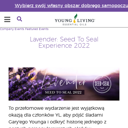
Wybierz swój własny obszar dobrego samopoczu
Company
Events
Featured Events
Lavender: Seed To Seal
Experience 2022
To przełomowe wydarzenie jest wyjątkową
okazją dla członków YL, aby pójść śladami
Gary'ego Younga i odkryć historię jednego z