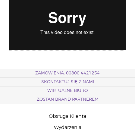
ZAMÓWIENIA: 00800 4421254
SKONTAKTUJ SIĘ Z NAMI
WIRTUALNE BIURO
ZOSTAŃ BRAND PARTNEREM
Obsługa Klienta
Wydarzenia