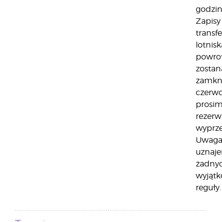
godzin
Zapisy
transfe
lotnisk
powro
zostan
zamkni
czerwc
prosim
rezerw
wyprz
Uwaga:
uznaj
żadny
wyjątk
reguły.