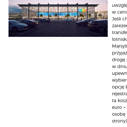
uwzgl
w cenie
Jeśli c
zarez
transfe
lotnis
Marsyl
przyja
drogę
w dniu
upewnij
wybier
opcję 
rejestr
ta kos
euro +
osobę 
strony)