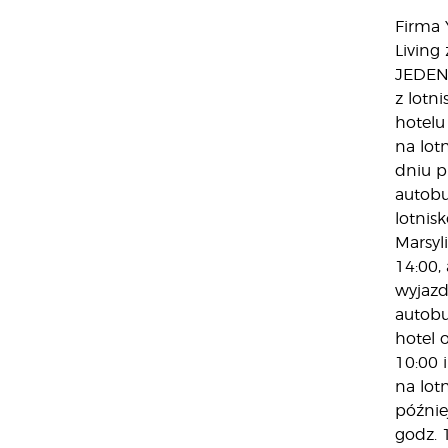
Firma
Living
JEDEN
z lotn
hotelu 
na lot
dniu p
autobu
lotnis
Marsyli
14:00,
wyjaz
autobu
hotel 
10:00 
na lot
późnie
godz. 