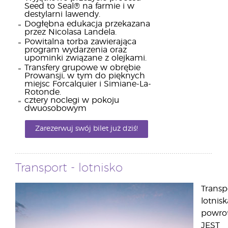
Seed to Seal® na farmie i w
destylarni lawendy.
Dogłębna edukacja przekazana
przez Nicolasa Landela.
Powitalna torba zawierająca
program wydarzenia oraz
upominki związane z olejkami.
Transfery grupowe w obrębie
Prowansji, w tym do pięknych
miejsc Forcalquier i Simiane-La-
Rotonde.
cztery noclegi w pokoju
dwuosobowym
Zarezerwuj swój bilet już dziś!
Transport - lotnisko
Transp
lotnisk
powro
JEST