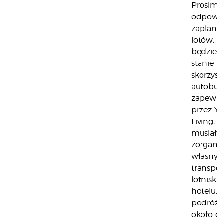
Prosim
odpow
zapla
lotów. 
będzie
stanie
skorzy
autob
zapew
przez 
Living,
musiał
zorga
własn
transp
lotnis
hotelu
podróż
około 