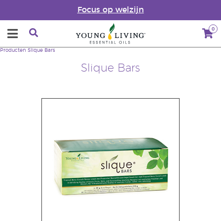
Focus op welzijn
0
Producten
Slique Bars
Slique Bars