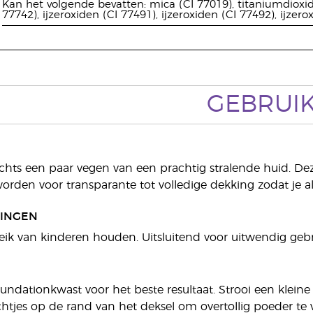
Kan het volgende bevatten: mica (CI 77019), titaniumdioxi
77742), ijzeroxiden (CI 77491), ijzeroxiden (CI 77492), ijzer
GEBRUI
chts een paar vegen van een prachtig stralende huid. Dez
rden voor transparante tot volledige dekking zodat je a
INGEN
eik van kinderen houden. Uitsluitend voor uitwendig gebr
undationkwast voor het beste resultaat. Strooi een klein
chtjes op de rand van het deksel om overtollig poeder 