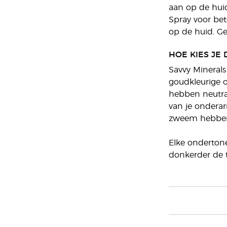
aan op de huid
Spray voor bet
op de huid. Ge
HOE KIES JE
Savvy Minerals
goudkleurige o
hebben neutral
van je ondera
zweem hebben, 
Elke ondertone
donkerder de t