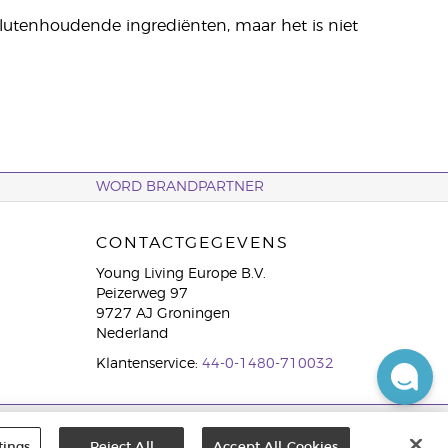
lutenhoudende ingrediënten, maar het is niet
WORD BRANDPARTNER
CONTACTGEGEVENS
Young Living Europe B.V.
Peizerweg 97
9727 AJ Groningen
Nederland
Klantenservice:
44-0-1480-710032
tings
Reject All
Accept All Cookies