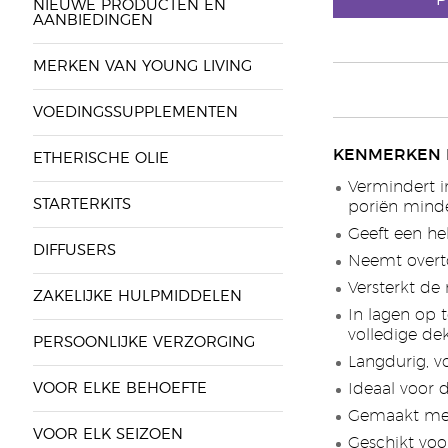
P
NIEUWE PRODUCTEN EN
AANBIEDINGEN
MERKEN VAN YOUNG LIVING
VOEDINGSSUPPLEMENTEN
KENMERKEN 
ETHERISCHE OLIE
Vermindert 
STARTERKITS
poriën minde
Geeft een hel
DIFFUSERS
Neemt overto
Versterkt de
ZAKELIJKE HULPMIDDELEN
In lagen op 
volledige de
PERSOONLIJKE VERZORGING
Langdurig, v
VOOR ELKE BEHOEFTE
Ideaal voor 
Gemaakt met
VOOR ELK SEIZOEN
Geschikt voo