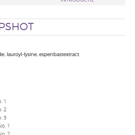
INTRODUCTIE
PSHOT
de, lauroyl-lysine, espenbastextract
. 1
. 2
. 3
o. 1
o. 2