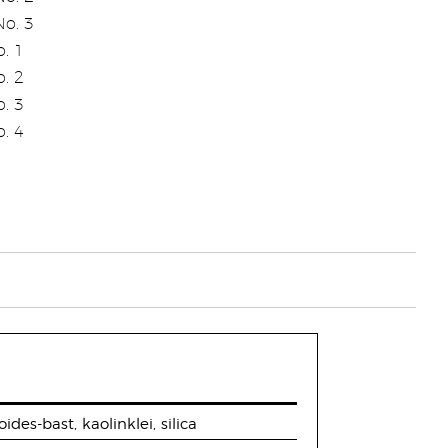
o. 3
. 1
. 2
. 3
. 4
des-bast, kaolinklei, silica