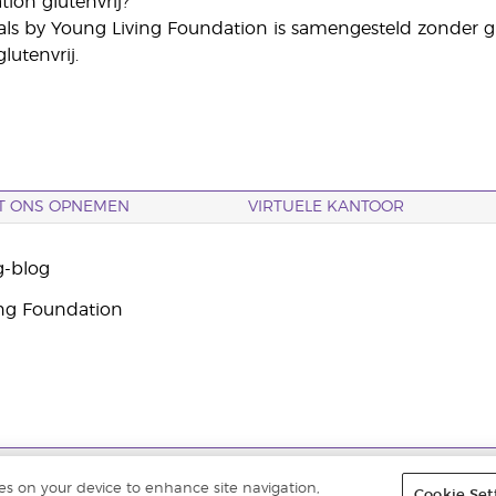
tion glutenvrij?
als by Young Living Foundation is samengesteld zonder g
lutenvrij.
T ONS OPNEMEN
VIRTUELE KANTOOR
g-blog
ng Foundation
ouden. |
Privacybeleid
ies on your device to enhance site navigation,
Cookie Set