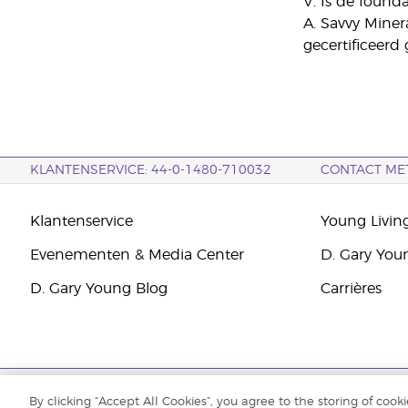
V. Is de founda
A. Savvy Miner
gecertificeerd g
KLANTENSERVICE: 44-0-1480-710032
CONTACT ME
Klantenservice
Young Livin
Evenementen & Media Center
D. Gary You
D. Gary Young Blog
Carrières
Auteursrecht © 2021 Young Living Essential Oils. Alle rechten voorbeh
By clicking “Accept All Cookies”, you agree to the storing of cook