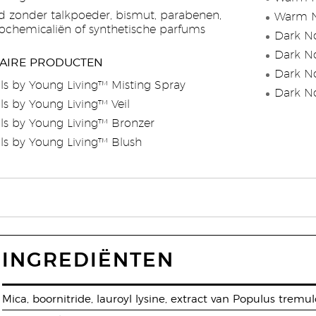
 zonder talkpoeder, bismut, parabenen,
Warm N
trochemicaliën of synthetische parfums
Dark No
Dark No
AIRE PRODUCTEN
Dark No
ls by Young Living™ Misting Spray
Dark No
ls by Young Living™ Veil
ls by Young Living™ Bronzer
ls by Young Living™ Blush
INGREDIËNTEN
Mica, boornitride, lauroyl lysine, extract van Populus tremuloi