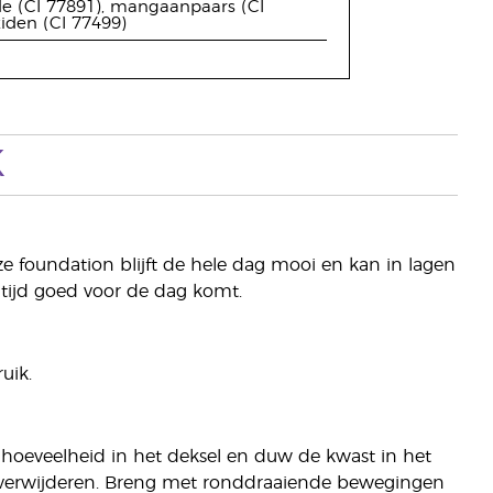
de (CI 77891), mangaanpaars (CI
oxiden (CI 77499)
K
e foundation blijft de hele dag mooi en kan in lagen
ltijd goed voor de dag komt.
uik.
e hoeveelheid in het deksel en duw de kwast in het
te verwijderen. Breng met ronddraaiende bewegingen