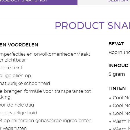
RODUCT SNAPSHOT
GEBRUIK
PRODUCT SNA
BEVAT
EN VOORDELEN
Boornitri
imperfecties en onvolkomenhedenMaakt
r zichtbaar
INHOUD
dere teint
5 gram
llige oliën op
 natuurlijke schoonheid
TINTEN
te brengen formule voor transparante tot
kking
Cool No
oor de hele dag
Cool No
de gevoelige huid
Cool No
 op mineralen gebaseerde ingrediënten
Warm N
r veganisten
Warm N