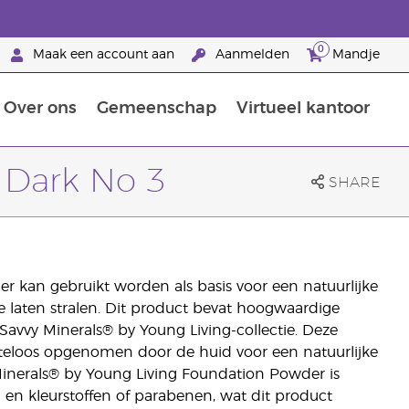
0
Maak een account aan
Aanmelden
Mandje
Over ons
Gemeenschap
Virtueel kantoor
zorging
Leer meer over voedingsstoffen
Voedingssupplementen van Young Living
Het gebruik van etherische oliën:
Brandpartnerschap bij Young Living
 Dark No 3
SHARE
 kan gebruikt worden als basis voor een natuurlijke
laten stralen. Dit product bevat hoogwaardige
Savvy Minerals® by Young Living-collectie. Deze
teloos opgenomen door de huid voor een natuurlijke
Minerals® by Young Living Foundation Powder is
 en kleurstoffen of parabenen, wat dit product