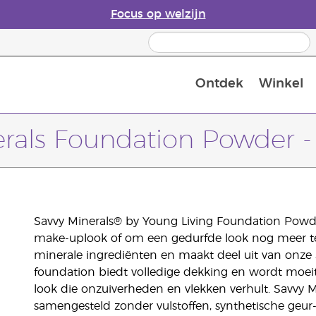
Focus op welzijn
Ontdek
Winkel
Laatste kans: 50% korting op huidver
erals Foundation Powder -
Savvy Minerals® by Young Living Foundation Powder
make-uplook of om een gedurfde look nog meer te 
minerale ingrediënten en maakt deel uit van onze 
foundation biedt volledige dekking en wordt moei
look die onzuiverheden en vlekken verhult. Savvy 
samengesteld zonder vulstoffen, synthetische geur-