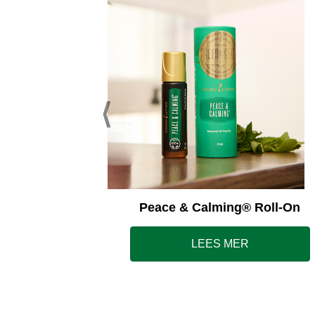
ss Away®
Peace & Calming® Roll-On
LEES MER