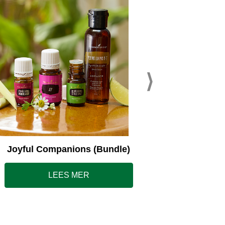
Young L
Joyful Companions (Bundle)
LEES MER