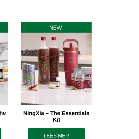
he
NingXia – The Essentials
Kit
LEES MER