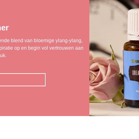
er
rende blend van bloemige ylang-ylang,
nspiratie op en begin vol vertrouwen aan
uk.