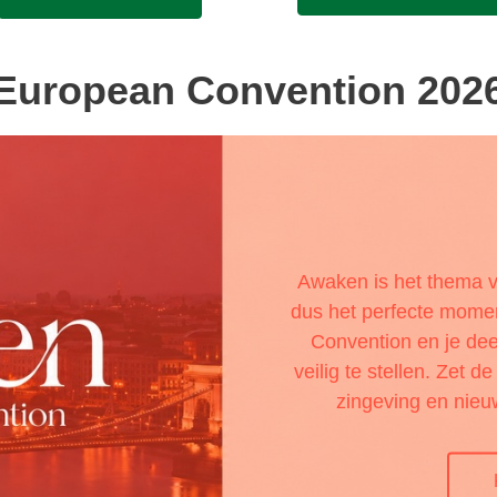
European Convention 202
Awaken is het thema v
dus het perfecte mome
Convention en je de
veilig te stellen. Zet d
zingeving en nie