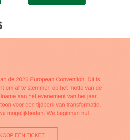
6
an de 2026 European Convention. Dit is
nt om af te stemmen op het motto van de
elname aan hét evenement van het jaar
e toon voor een tijdperk van transformatie,
uwe mogelijkheden. We beginnen nu!
KOOP EEN TICKET