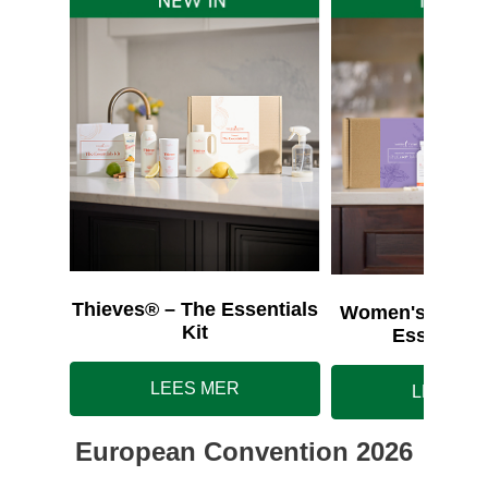
Thieves® – The Essentials
Women's Wellne
Kit
Essentials
LEES MER
LEES M
European Convention 2026