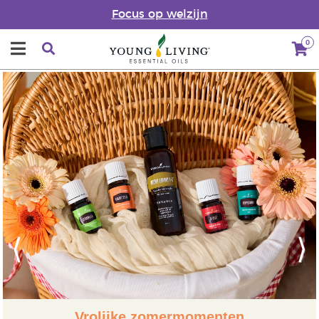
Focus op welzijn
0
Previous
Next
Vrolijke zomermomenten