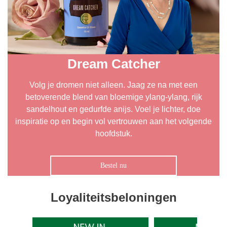
Dream Catcher
Volg je dromen niet alleen. Jaag ze na met een
betoverende blend van bloemige ylang-ylang, rijk
sandelhout en gedurfde anijs. Voel je lichter, doe
inspiratie op en begin vol vertrouwen aan het volgende
hoofdstuk.
Bestel nu
Loyaliteitsbeloningen