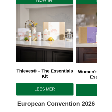
Thieves® – The Essentials
Women's Wellne
Kit
Essentials
LEES MER
LEES M
European Convention 2026