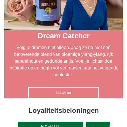
Dream Catcher
Volg je dromen niet alleen. Jaag ze na met een
betoverende blend van bloemige ylang-ylang, rijk
sandelhout en gedurfde anijs. Voel je lichter, doe
inspiratie op en begin vol vertrouwen aan het volgende
hoofdstuk.
Bestel nu
Loyaliteitsbeloningen