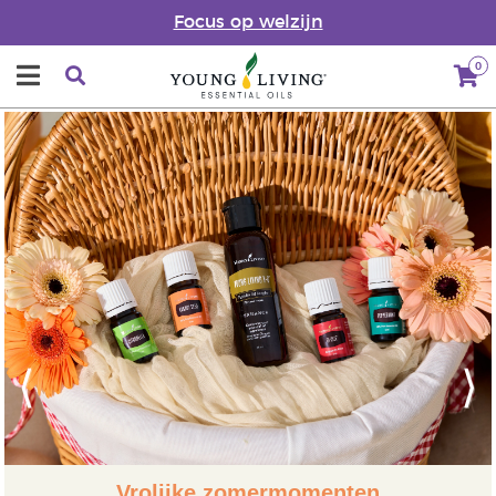
Focus op welzijn
0
Previous
Next
Vrolijke zomermomenten