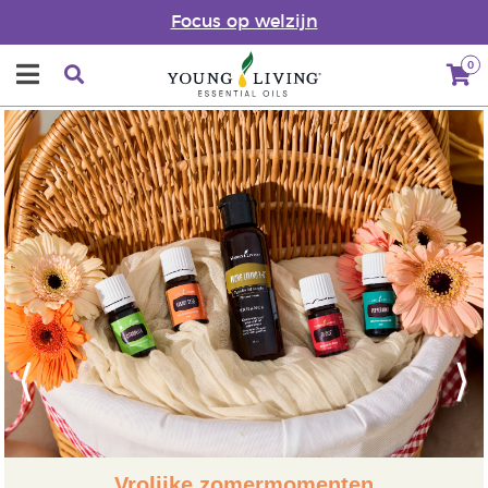
Focus op welzijn
0
Previous
Next
Vrolijke zomermomenten