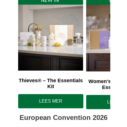
Thieves® – The Essentials
Women's Wellne
Kit
Essentials
LEES MER
LEES M
European Convention 2026