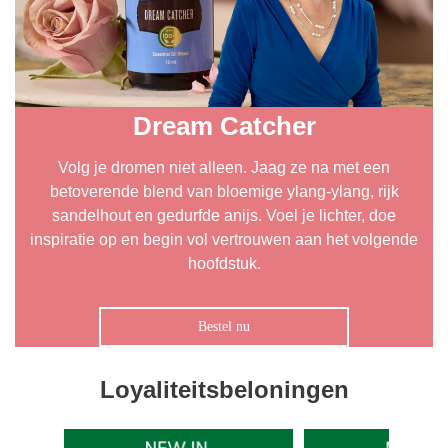
Dream Catcher
Volg je dromen niet alleen. Jaag ze na met een
betoverende blend van bloemige ylang-ylang, rijk
sandelhout en gedurfde anijs. Voel je lichter, doe
inspiratie op en begin vol vertrouwen aan het volgende
hoofdstuk.
Bestel nu
Loyaliteitsbeloningen