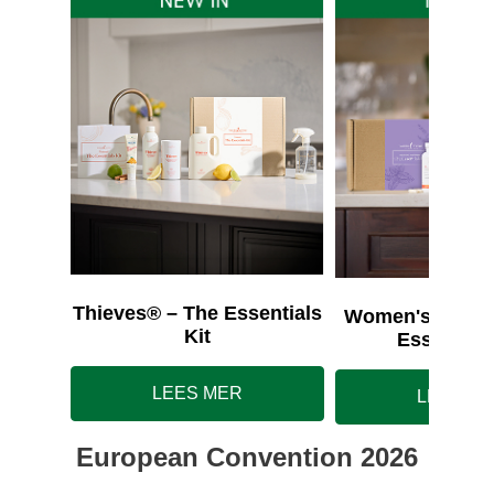
Thieves® – The Essentials
Women's Wellne
Kit
Essentials
LEES MER
LEES M
European Convention 2026