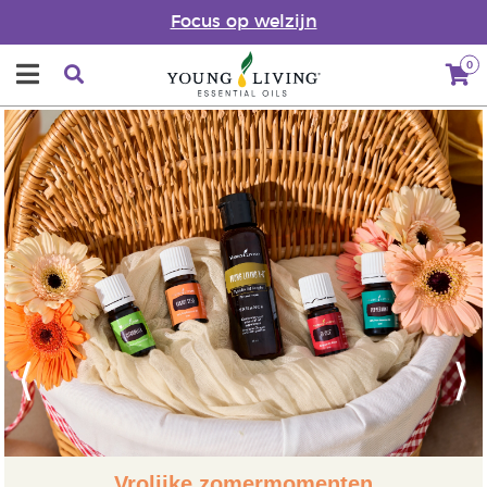
Focus op welzijn
0
Previous
Next
Vrolijke zomermomenten