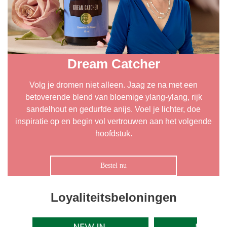
Dream Catcher
Volg je dromen niet alleen. Jaag ze na met een
betoverende blend van bloemige ylang-ylang, rijk
sandelhout en gedurfde anijs. Voel je lichter, doe
inspiratie op en begin vol vertrouwen aan het volgende
hoofdstuk.
Bestel nu
Loyaliteitsbeloningen