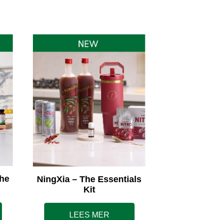
he
NingXia – The Essentials
Kit
LEES MER