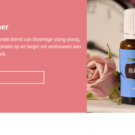
er
rende blend van bloemige ylang-ylang,
nspiratie op en begin vol vertrouwen aan
uk.