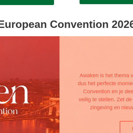
European Convention 202
Awaken is het thema v
dus het perfecte mome
Convention en je de
veilig te stellen. Zet d
zingeving en nie