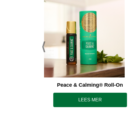
ss Away®
Peace & Calming® Roll-On
LEES MER