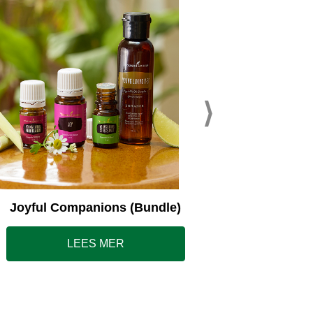
Young L
Joyful Companions (Bundle)
LEES MER