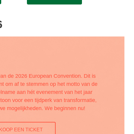
6
an de 2026 European Convention. Dit is
nt om af te stemmen op het motto van de
elname aan hét evenement van het jaar
e toon voor een tijdperk van transformatie,
uwe mogelijkheden. We beginnen nu!
KOOP EEN TICKET