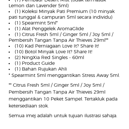
(1) Pembaur Desert Mist (tidak termasuk
Lemon dan Lavender 5ml)
(1) Koleksi Minyak Pati Premium (10 minyak
pati tunggal & campuran 5ml secara individu)
(1) Spearmint 5ml*
(1) Alat Penggelek AromaGlide
(1) Citrus Fresh 5ml / Ginger 5ml / Joy 5ml /
Pembersih Tangan Tanpa Air Thieves 29ml**
(10) Kad Perniagaan Love It? Share It!
(10) Botol Minyak Love It? Share It!
(2) NingXia Red Singles - 60ml
(1) Product Guide
(1) Bahan Rujukan Ahli
* Spearmint 5ml menggantikan Stress Away 5ml.
** Citrus Fresh 5ml / Ginger 5ml / Joy 5ml /
Pembersih Tangan Tanpa Air Thieves 29ml
menggantikan 10 Peket Sampel. Tertakluk pada
ketersediaan stok.
Semua imej adalah untuk tujuan ilustrasi sahaja.