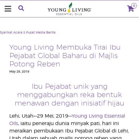
0
Syarikat
Acara & Pusat Media
Berita
Young Living Membuka Tirai Ibu
Pejabat Global Baharu di Majlis
Potong Reben
May 29, 2019
Ibu Pejabat unik yang
menggabungkan reka bentuk
menawan dengan inisiatif hijau
Lehi, Utah—29 Mei, 2019—
Young Living Essential
Oils
, iaitu peneraju dunia minyak pati, hari ini
meraikan pembukaan Ibu Pejabat Global di Lehi,
Utah dalam sebuah majlis potong reben yang