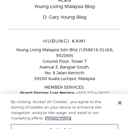
Acara
Young Living Malaysia Blog
D. Gary Young Blog
HUBUNGI KAMI
Young Living Malaysia Sdn Bhd (1058616-D) (AJL
932069)
Ground Floor, Tower 7
Avenue 3, Bangsar South,
No. 8 Jalan Kerinchi
59200 Kuala Lumpur, Malaysia
MEMBER SERVICES:
Brand Partner Luar Negara:
+603 2714 8620
Talian Bebas Tol:
1800 189 889
By clicking “Accept All Cookies”, you agree to the
WhatsApp:
+60 15 4600 0691
storing of cookies on your device to enhance site
navigation, analyze site usage, and assist in our
marketing efforts.
Privacy Policy