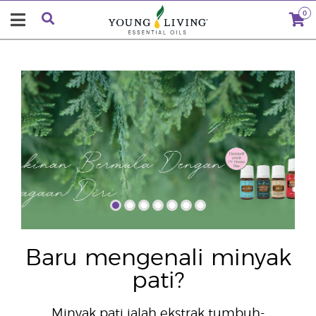
0
"
Baru mengenali minyak
pati?
Minyak pati ialah ekstrak tumbuh-