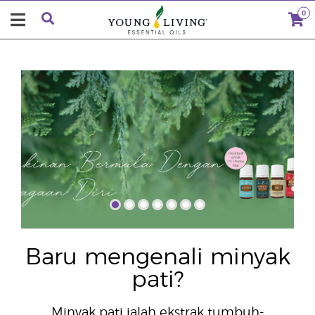
0
"
Baru mengenali minyak
pati?
Minyak pati ialah ekstrak tumbuh-