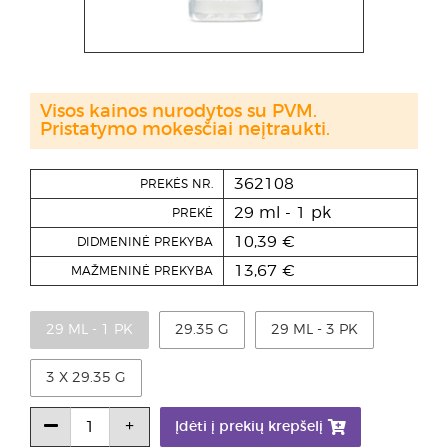
Visos kainos nurodytos su PVM.
Pristatymo mokesčiai neįtraukti.
362108
PREKĖS NR.
29 ml - 1 pk
PREKĖ
10,39 €
DIDMENINĖ PREKYBA
13,67 €
MAŽMENINĖ PREKYBA
29 ML - 1 PK
29.35 G
29 ML - 3 PK
3 X 29.35 G
Įdėti į prekių krepšelį