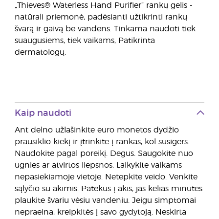
„Thieves® Waterless Hand Purifier“ rankų gelis -
natūrali priemonė, padėsianti užtikrinti rankų
švarą ir gaivą be vandens. Tinkama naudoti tiek
suaugusiems, tiek vaikams, Patikrinta
dermatologų.
Kaip naudoti
Ant delno užlašinkite euro monetos dydžio
prausiklio kiekį ir įtrinkite į rankas, kol susigers.
Naudokite pagal poreikį. Degus. Saugokite nuo
ugnies ar atvirtos liepsnos. Laikykite vaikams
nepasiekiamoje vietoje. Netepkite veido. Venkite
sąlyčio su akimis. Patekus į akis, jas kelias minutes
plaukite švariu vėsiu vandeniu. Jeigu simptomai
nepraeina, kreipkitės į savo gydytoją. Neskirta