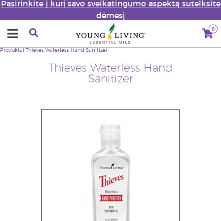
Pasirinkite į kurį savo sveikatingumo aspektą sutelksite
dėmesį
0
Produktai
Thieves Waterless Hand Sanitizer
Thieves Waterless Hand
Sanitizer