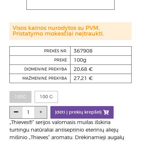
Visos kainos nurodytos su PVM.
Pristatymo mokesčiai neįtraukti.
367908
PREKĖS NR.
100g
PREKĖ
20,68 €
DIDMENINĖ PREKYBA
27,21 €
MAŽMENINĖ PREKYBA
100G
100 G
Įdėti į prekių krepšelį
„Thieves®“ serijos valomasis muilas išskiria
turtingu natūraliai antiseptinio eterinių aliejų
mišinio „Thieves“ aromatu. Drėkinamieji augalų