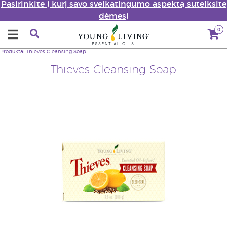
Pasirinkite į kurį savo sveikatingumo aspektą sutelksite
dėmesį
0
Produktai
Thieves Cleansing Soap
Thieves Cleansing Soap