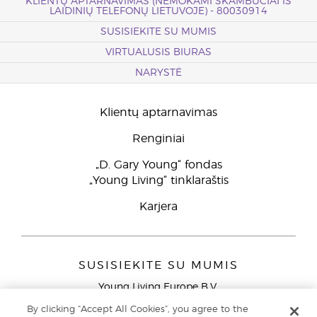
KLIENTŲ APTARNAVIMAS (NEMOKAMI SKAMBUČIAI IŠ
LAIDINIŲ TELEFONŲ LIETUVOJE) - 80030914
SUSISIEKITE SU MUMIS
VIRTUALUSIS BIURAS
NARYSTĖ
Klientų aptarnavimas
Renginiai
„D. Gary Young“ fondas
„Young Living“ tinklaraštis
Karjera
SUSISIEKITE SU MUMIS
Young Living Europe B.V.
Peizerweg 97
By clicking “Accept All Cookies”, you agree to the
9727 AJ Groningen