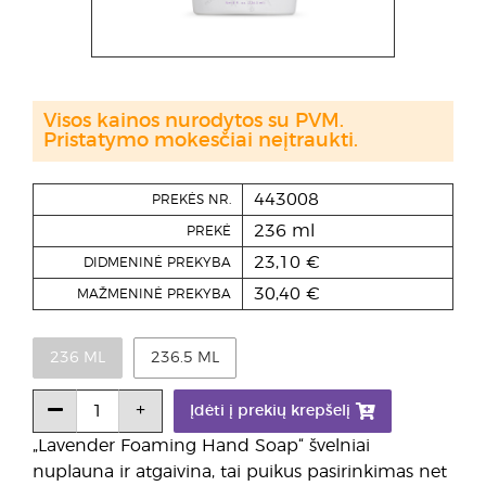
Visos kainos nurodytos su PVM.
Pristatymo mokesčiai neįtraukti.
443008
PREKĖS NR.
236 ml
PREKĖ
23,10 €
DIDMENINĖ PREKYBA
30,40 €
MAŽMENINĖ PREKYBA
236 ML
236.5 ML
Įdėti į prekių krepšelį
„Lavender Foaming Hand Soap“ švelniai
nuplauna ir atgaivina, tai puikus pasirinkimas net