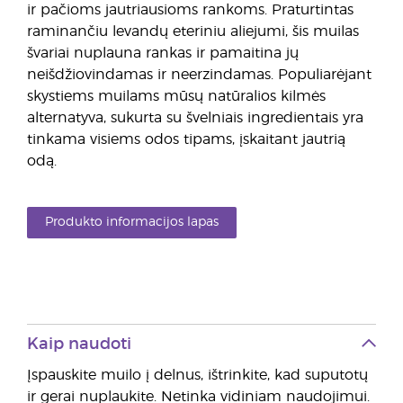
ir pačioms jautriausioms rankoms. Praturtintas
raminančiu levandų eteriniu aliejumi, šis muilas
švariai nuplauna rankas ir pamaitina jų
neišdžiovindamas ir neerzindamas. Populiarėjant
skystiems muilams mūsų natūralios kilmės
alternatyva, sukurta su švelniais ingredientais yra
tinkama visiems odos tipams, įskaitant jautrią
odą.
Produkto informacijos lapas
Kaip naudoti
Įspauskite muilo į delnus, ištrinkite, kad suputotų
ir gerai nuplaukite. Netinka vidiniam naudojimui.