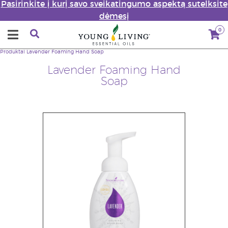
Pasirinkite į kurį savo sveikatingumo aspektą sutelksite
dėmesį
0
Produktai
Lavender Foaming Hand Soap
Lavender Foaming Hand
Soap