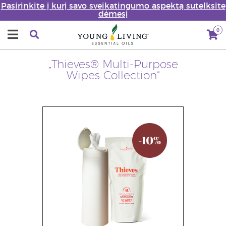
Pasirinkite į kurį savo sveikatingumo aspektą sutelksite
dėmesį
0
„Thieves® Multi-Purpose
Wipes Collection“