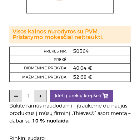
Visos kainos nurodytos su PVM.
Pristatymo mokesčiai neįtraukti.
50564
PREKĖS NR.
PREKĖ
40,04 €
DIDMENINĖ PREKYBA
52,68 €
MAŽMENINĖ PREKYBA
Įdėti į prekių krepšelį
Būkite ramūs naudodami – įtraukėme du naujus
produktus į mūsų firminį „Thieves®“ asortimentą –
dabar su
10 % nuolaida
.
Rinkinį sudaro: