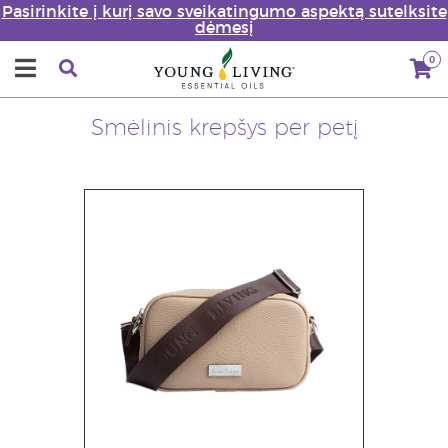
Pasirinkite į kurį savo sveikatingumo aspektą sutelksite
dėmesį
0
Smėlinis krepšys per petį