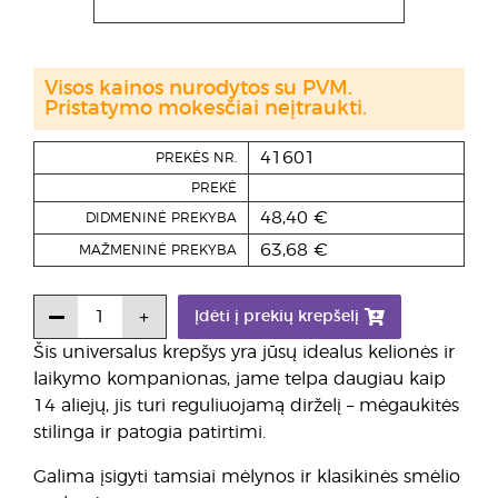
Visos kainos nurodytos su PVM.
Pristatymo mokesčiai neįtraukti.
41601
PREKĖS NR.
PREKĖ
48,40 €
DIDMENINĖ PREKYBA
63,68 €
MAŽMENINĖ PREKYBA
Įdėti į prekių krepšelį
Šis universalus krepšys yra jūsų idealus kelionės ir
laikymo kompanionas, jame telpa daugiau kaip
14 aliejų, jis turi reguliuojamą dirželį – mėgaukitės
stilinga ir patogia patirtimi.
Galima įsigyti tamsiai mėlynos ir klasikinės smėlio