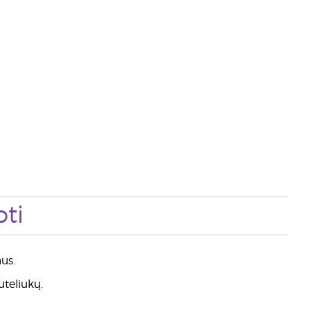
ti
us.
uteliukų.