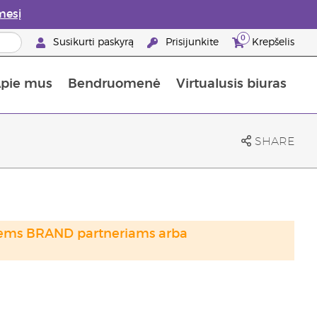
mesį
0
Susikurti paskyrą
Prisijunkite
Krepšelis
pie mus
Bendruomenė
Virtualusis biuras
gyti: 50% nuolaida odos priežiūros produktams
Informacija apie maistines medžiagas
„Young Living“ maisto papildų vadovas
Kaip naudoti eterinius aliejus
„Young Living“ narystės privalumai
SHARE
otiems BRAND partneriams arba