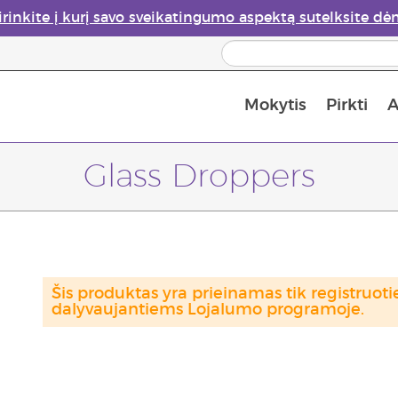
irinkite į kurį savo sveikatingumo aspektą sutelksite dė
Mokytis
Pirkti
A
Apie eterinių aliejų garintuvus
Paskutinė galimybė įsi
Glass Droppers
Šis produktas yra prieinamas tik registru
dalyvaujantiems Lojalumo programoje.