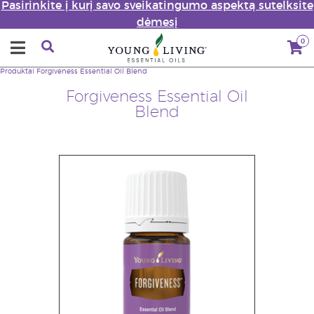
Pasirinkite į kurį savo sveikatingumo aspektą sutelksite
dėmesį
0
Produktai
Forgiveness Essential Oil Blend
Forgiveness Essential Oil
Blend