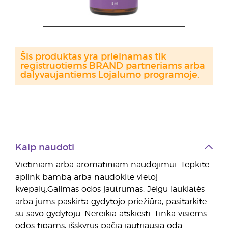
Šis produktas yra prieinamas tik
registruotiems BRAND partneriams arba
dalyvaujantiems Lojalumo programoje.
Kaip naudoti
Vietiniam arba aromatiniam naudojimui. Tepkite
aplink bambą arba naudokite vietoj
kvepalų.Galimas odos jautrumas. Jeigu laukiatės
arba jums paskirta gydytojo priežiūra, pasitarkite
su savo gydytoju. Nereikia atskiesti. Tinka visiems
odos tipams, išskyrus pačią jautriausią odą.