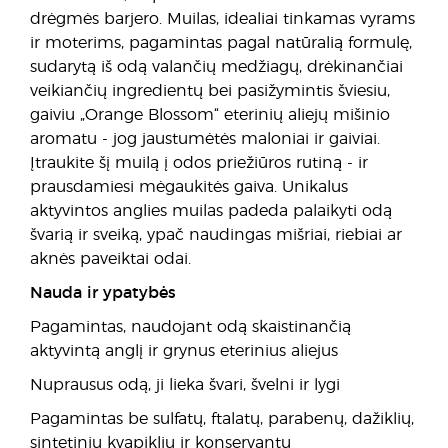
drėgmės barjero. Muilas, idealiai tinkamas vyrams
ir moterims, pagamintas pagal natūralią formulę,
sudarytą iš odą valančių medžiagų, drėkinančiai
veikiančių ingredientų bei pasižymintis šviesiu,
gaiviu „Orange Blossom“ eterinių aliejų mišinio
aromatu - jog jaustumėtės maloniai ir gaiviai.
Įtraukite šį muilą į odos priežiūros rutiną - ir
prausdamiesi mėgaukitės gaiva. Unikalus
aktyvintos anglies muilas padeda palaikyti odą
švarią ir sveiką, ypač naudingas mišriai, riebiai ar
aknės paveiktai odai.
Nauda ir ypatybės
Pagamintas, naudojant odą skaistinančią
aktyvintą anglį ir grynus eterinius aliejus
Nuprausus odą, ji lieka švari, švelni ir lygi
Pagamintas be sulfatų, ftalatų, parabenų, dažiklių,
sintetinių kvapiklių ir konservantų