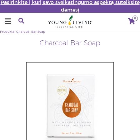
Pasirinkite į kurį savo sveikatingumo aspektą sutelksite
dėmesį
0
Produktai
Charcoal Bar Soap
Charcoal Bar Soap