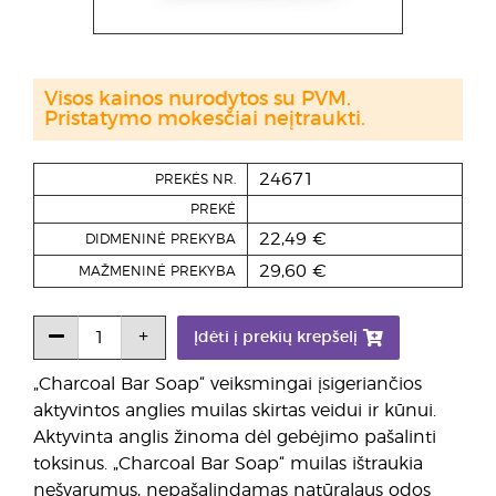
Visos kainos nurodytos su PVM.
Pristatymo mokesčiai neįtraukti.
24671
PREKĖS NR.
PREKĖ
22,49 €
DIDMENINĖ PREKYBA
29,60 €
MAŽMENINĖ PREKYBA
Įdėti į prekių krepšelį
„Charcoal Bar Soap“ veiksmingai įsigeriančios
aktyvintos anglies muilas skirtas veidui ir kūnui.
Aktyvinta anglis žinoma dėl gebėjimo pašalinti
toksinus. „Charcoal Bar Soap“ muilas ištraukia
nešvarumus, nepašalindamas natūralaus odos