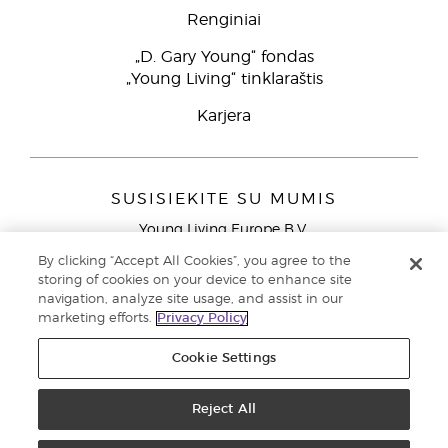
Renginiai
„D. Gary Young“ fondas
„Young Living“ tinklaraštis
Karjera
SUSISIEKITE SU MUMIS
Young Living Europe B.V.
Peizerweg 97
By clicking “Accept All Cookies”, you agree to the
9727 AJ Groningen
storing of cookies on your device to enhance site
Netherlands
navigation, analyze site usage, and assist in our
marketing efforts.
Privacy Policy
Klientų aptarnavimas (nemokami skambučiai iš laidinių
telefonų Lietuvoje)
80030914
Cookie Settings
Copyright © 2021 Young Living Essential Oils. Visos teisės saugomos. |
Privatumo politika
Reject All