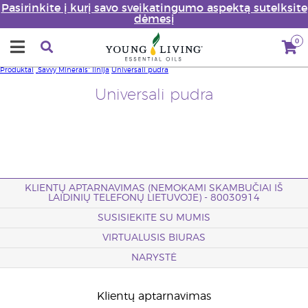
Pasirinkite į kurį savo sveikatingumo aspektą sutelksite
dėmesį
0
Produktai
„Savvy Minerals“ linija
Universali pudra
Universali pudra
KLIENTŲ APTARNAVIMAS (NEMOKAMI SKAMBUČIAI IŠ
LAIDINIŲ TELEFONŲ LIETUVOJE) - 80030914
SUSISIEKITE SU MUMIS
VIRTUALUSIS BIURAS
NARYSTĖ
Klientų aptarnavimas