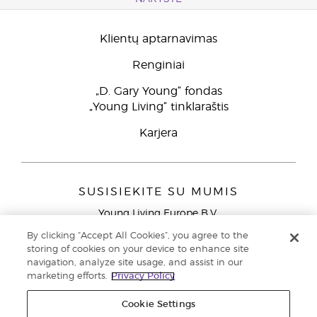
Klientų aptarnavimas
Renginiai
„D. Gary Young“ fondas
„Young Living“ tinklaraštis
Karjera
SUSISIEKITE SU MUMIS
Young Living Europe B.V.
Peizerweg 97
By clicking “Accept All Cookies”, you agree to the
9727 AJ Groningen
storing of cookies on your device to enhance site
Netherlands
navigation, analyze site usage, and assist in our
marketing efforts.
Privacy Policy
Klientų aptarnavimas (nemokami skambučiai iš laidinių
telefonų Lietuvoje)
80030914
Cookie Settings