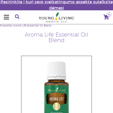
Pasirinkite į kurį savo sveikatingumo aspektą sutelksite
dėmesį
0
Produktai
Aroma Life Essential Oil Blend
Aroma Life Essential Oil
Blend