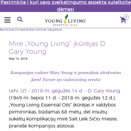
Pasirinkite į kurį savo sveikatingumo aspektą sutelksite
dėmesį
0
Bendrovė
Žiniasklaidos centras
Naujienos
Mirė „Young Living“ įkūrėjas D.
Gary Young
May 14, 2018
Kompanijos vadovė Mary Young ir generalinis direktorius
Jared Turner tęs vadovavimą verslui
Lehi, UT – 2018 m. gegužės 14 d. – D. Gary Young
(1949 m. liepos 11 d. – 2018 m. gegužės 12 d.),
„Young Living Essential Oils“ įkūrėjas ir valdybos
pirmininkas, būdamas 68 metų, dėl insultų
sukeltų komplikacijų mirė Salt Leik Sičio mieste,
pranešė kompanijos atstovai.