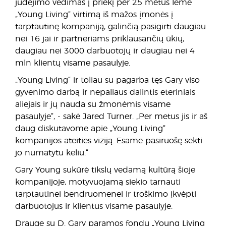
judėjimo vedimas į priekį per 25 metus lėmė
„Young Living“ virtimą iš mažos įmonės į
tarptautinę kompaniją, galinčią pasigirti daugiau
nei 16 jai ir partneriams priklausančių ūkių,
daugiau nei 3000 darbuotojų ir daugiau nei 4
mln klientų visame pasaulyje.
„Young Living“ ir toliau su pagarba tęs Gary viso
gyvenimo darbą ir nepaliaus dalintis eteriniais
aliejais ir jų nauda su žmonėmis visame
pasaulyje“, - sakė Jared Turner. „Per metus jis ir aš
daug diskutavome apie „Young Living“
kompanijos ateities viziją. Esame pasiruošę sekti
jo numatytu keliu.“
Gary Young sukūrė tikslų vedamą kultūrą šioje
kompanijoje, motyvuojamą siekio tarnauti
tarptautinei bendruomenei ir troškimo įkvėpti
darbuotojus ir klientus visame pasaulyje.
Drauge su D. Gary paramos fondu „Young Living