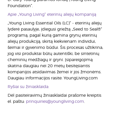
Foundation“.
Apie „Young Living“ eterinių aliejų kompaniją
„Young Living Essential Oils (LC)“ - eterinių aliejų
lyderė pasaulyje, įdiegusi griežtą „Seed to Seal®“
programą, pagal kurią gamina grynų eterinių
aliejų produkciją, skirtą kiekvienam individui,
šeimai ir gyvenimo būdui. Šis procesas užtikrina,
jog visi produktai būtų autentiški, be sintetinių
cheminių medžiagų ir gryni. Įsipareigojimą
skatina daugiau nei 20 metų besitęsiantis
kompanijos atsidavimas žemei ir jos žmonėms.
Daugiau informacijos rasite: YoungLiving.com
Ryšiai su žiniasklaida:
Dėl pasiteiravimų žiniasklaidai prašome kreiptis
el. paštu:
prinquiries@youngliving.com
.