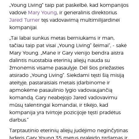
„Young Living“ taip pat paskelbė, kad kompanijos
vadovė
Mary Young
, ir generalinis direktorius
Jared Turner
tęs vadovavimą multimilijardinei
kompanijai.
„Tai labai sunkus metas berniukams ir man,
tačiau taip pat visai „Young Living“ šeimai“, - sakė
Mary Young. „Mane ir Gary vienijo bendra aistra
dalintis nuostabia eterinių aliejų nauda su
žmonėmis visame pasaulyje. Dėl šios priežasties
atsirado „Young Living“. Siekdami tęsti šią misiją
ateityje, pastaraisiais metais įdarbinome ir
apmokėme pasaulinio lygio vadovaujančią
komandą. Gary neabejojo Jared vadovavimu
mūsų talentingai komandai, ir tikėjo, kad
kompanija yra tvirtoje pozicijoje tęsti pradėtus
darbus.“
Tarptautinio eterinių aliejų judėjimo neginčytinas
lyderis Gary Young 35 metus praleido tirdamas ir