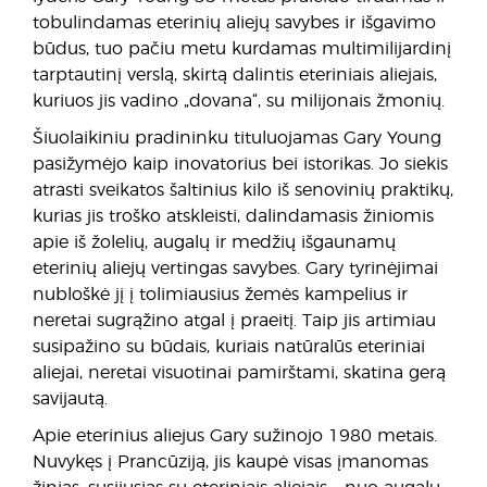
tobulindamas eterinių aliejų savybes ir išgavimo
būdus, tuo pačiu metu kurdamas multimilijardinį
tarptautinį verslą, skirtą dalintis eteriniais aliejais,
kuriuos jis vadino „dovana“, su milijonais žmonių.
Šiuolaikiniu pradininku tituluojamas Gary Young
pasižymėjo kaip inovatorius bei istorikas. Jo siekis
atrasti sveikatos šaltinius kilo iš senovinių praktikų,
kurias jis troško atskleisti, dalindamasis žiniomis
apie iš žolelių, augalų ir medžių išgaunamų
eterinių aliejų vertingas savybes. Gary tyrinėjimai
nubloškė jį į tolimiausius žemės kampelius ir
neretai sugrąžino atgal į praeitį. Taip jis artimiau
susipažino su būdais, kuriais natūralūs eteriniai
aliejai, neretai visuotinai pamirštami, skatina gerą
savijautą.
Apie eterinius aliejus Gary sužinojo 1980 metais.
Nuvykęs į Prancūziją, jis kaupė visas įmanomas