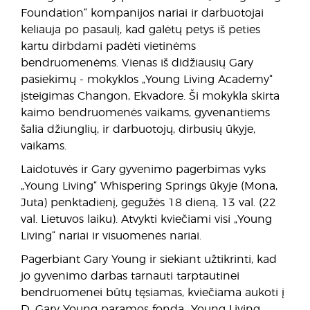
Foundation“ kompanijos nariai ir darbuotojai
keliauja po pasaulį, kad galėtų petys iš peties
kartu dirbdami padėti vietinėms
bendruomenėms. Vienas iš didžiausių Gary
pasiekimų - mokyklos „Young Living Academy“
įsteigimas Changon, Ekvadore. Ši mokykla skirta
kaimo bendruomenės vaikams, gyvenantiems
šalia džiunglių, ir darbuotojų, dirbusių ūkyje,
vaikams.
Laidotuvės ir Gary gyvenimo pagerbimas vyks
„Young Living“ Whispering Springs ūkyje (Mona,
Juta) penktadienį, gegužės 18 dieną, 13 val. (22
val. Lietuvos laiku). Atvykti kviečiami visi „Young
Living“ nariai ir visuomenės nariai.
Pagerbiant Gary Young ir siekiant užtikrinti, kad
jo gyvenimo darbas tarnauti tarptautinei
bendruomenei būtų tęsiamas, kviečiama aukoti į
D. Gary Young paramos fondą „Young Living