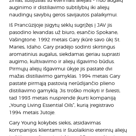
žinias, susijusias su eteriniais aliejais - nuo augalų
auginimo ir distiliavimo subtilybių iki aliejų
naudingų savybių geros savijautos palaikymui.
Iš Prancūzijoje įsigytų sėklų sugrįžęs į JAV jis
pasodino levandas už biuro, esančio Spokane,
Vašingtone. 1992 metais Gary įkūrė savo ūkį St.
Maries, Idaho. Gary pradėjo sodinti skirtingus
aromatinius augalus, siekdamas geriau suprasti
augimo, kultivavimo ir aliejų išgavimo būdus.
Pirmųjų aliejų išgavimui ūkyje jis pastatė dvi
mažas distiliavimo gamyklas. 1994 metais Gary
pastatė pirmąją pastovią nerūdijančio plieno
distiliavimo gamyklą. Jis troško mokyti ir šviesti,
tad 1993 metais nusprendė įkurti kompaniją
„Young Living Essential Oils“, kurią įregistravo
1994 metais Jutoje.
Gary Young kokybės siekis, atsidavimas
kompanijos klientams ir šiuolaikinio eterinių aliejų