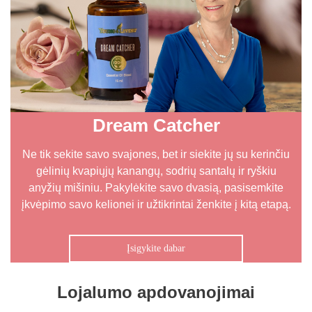
Dream Catcher
Ne tik sekite savo svajones, bet ir siekite jų su kerinčiu
gėlinių kvapiųjų kanangų, sodrių santalų ir ryškiu
anyžių mišiniu. Pakylėkite savo dvasią, pasisemkite
įkvėpimo savo kelionei ir užtikrintai ženkite į kitą etapą.
Įsigykite dabar
Lojalumo apdovanojimai