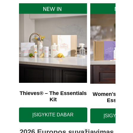
Thieves® – The Essentials
Women's Wellne
Kit
Essentials
ĮSIGYKITE DABAR
ĮSIGYKITE 
2026 Europos suvažiavimas