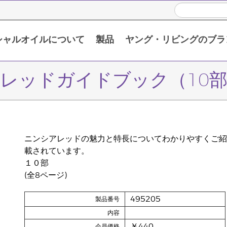
シャルオイルについて
製品
ヤング・リビングのブラ
い頂くために
限定販売製品 / プロモーション製品
シングルエッセンシャルオイル
ブレンドエッセンシャルオイル
レッドガイドブック（10
ニンシアレッドの魅力と特長についてわかりやすくご紹
載されています。
１０部
(全8ページ)
495205
製品番号
内容
￥440
会員価格