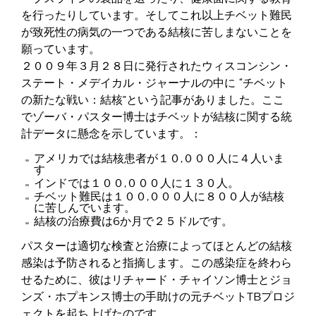
を行ったりしています。そしてこれ以上チベット難民
が致死性の病気の一つである結核に苦しまないことを
願っています。
２００９年３月２８日に発行されたウィスコンシン・
ステート・メデイカル・ジャーナルの中に “チベット
の新たな戦い：結核”という記事がありました。ここ
でゾーバ・パスター博士はチベットが結核に関する統
計データに懸念を示しています。：
アメリカでは結核患者が１０,０００人に４人いま
す
インドでは１００,０００人に１３０人。
チベット難民は１００,０００人に８００人が結核
に苦しんでいます。
結核の治療費は6か月で２５ドルです。
パスターは適切な検査と治療によってほとんどの結核
感染は予防されると指摘します。この感染症を終わら
せるために、彼はリチャード・チャイソン博士とジョ
ンズ・ホプキンス博士の手助けの元チベットTBプロジ
ェクトを起ち上げたのです。