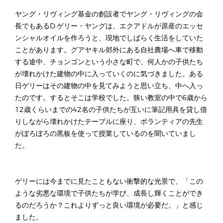
ヤング・リヴィング基金の創設者でヤング・リヴィングの会
長でもあるD.ゲリー・ヤングは、エクアドルが原産のエッセ
ンシャルオイルを作ろうと、現地でしばらく生活をしていた
ことがあります。グアヤキル郊外にある自社農場へ車で移動
する途中、チョンゴンという小さな町で、何人かの子供たち
が壊れかけた建物の中に入っていくのに気づきました。ある
日ゲリーはその建物の中を見てみようと思い立ち、中へ入っ
たのです。するとそこは学校でした。狭い教室の中で6歳から
12歳くらいまでの42名の子供たちが互いに筆記用具を貸し借
りしながら壊れかけたテーブルに座り、ボランティアの先生
がぼろぼろの黒板を使って授業しているのを聞いていまし
た。
ゲリーには今までに見たこともない衝撃的な光景で、「この
ような劣悪な環境で子供たちが学び、成長し輝くことができ
るのだろうか？これよりずっと良い環境が必要だ。」と感じ
ました。