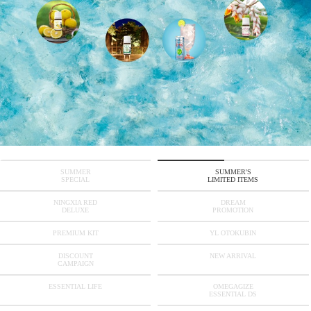
SUMMER
SUMMER'S
SPECIAL
LIMITED ITEMS
NINGXIA RED
DREAM
DELUXE
PROMOTION
PREMIUM KIT
YL OTOKUBIN
DISCOUNT
NEW ARRIVAL
CAMPAIGN
ESSENTIAL LIFE
OMEGAGIZE
ESSENTIAL DS