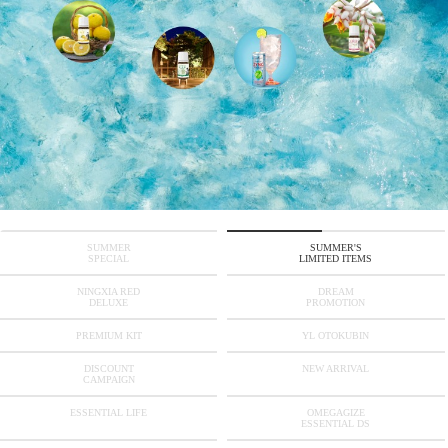
SUMMER
SUMMER'S
SPECIAL
LIMITED ITEMS
NINGXIA RED
DREAM
DELUXE
PROMOTION
PREMIUM KIT
YL OTOKUBIN
DISCOUNT
NEW ARRIVAL
CAMPAIGN
ESSENTIAL LIFE
OMEGAGIZE
ESSENTIAL DS