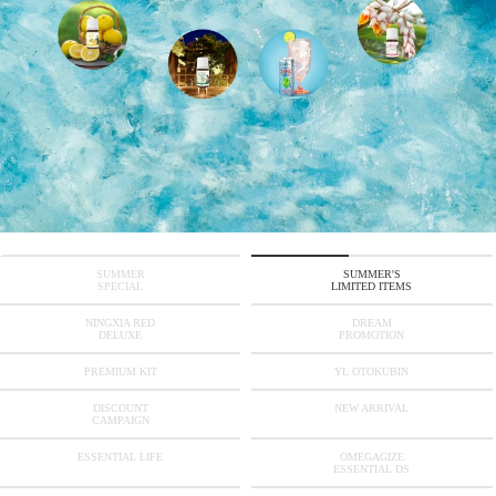
SUMMER
SUMMER'S
SPECIAL
LIMITED ITEMS
NINGXIA RED
DREAM
DELUXE
PROMOTION
PREMIUM KIT
YL OTOKUBIN
DISCOUNT
NEW ARRIVAL
CAMPAIGN
ESSENTIAL LIFE
OMEGAGIZE
ESSENTIAL DS